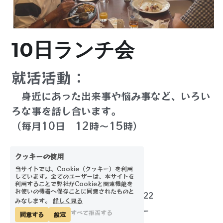
プログラミング教室
活動報告書
10日ランチ会
就活活動： 
　身近にあった出来事や悩み事など、いろい
ろな事を話し合います。
（毎月10日　12時〜15時）
クッキーの使用
当サイトでは、Cookie（クッキー）を利用
しています。全てのユーザーは、本サイトを
利用することで弊社がCookieと関連機能を
お使いの機器へ保存ことに同意されたものと
まなびや木の木 © 2022
みなします。
詳しく見る
プライバシーポリシー
すべて拒否する
同意する
設定