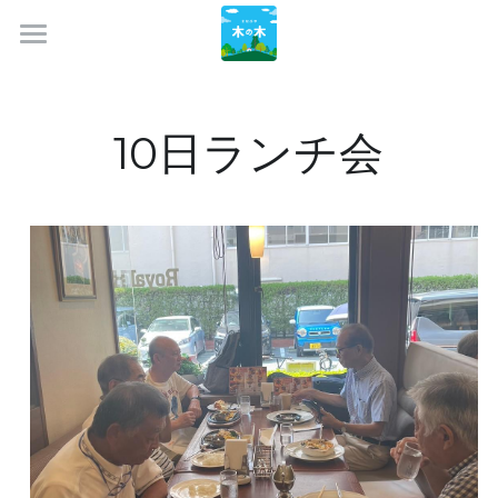
ホーム
まなびや木の木とは
10日ランチ会
こどもたちの活動
私たちの活動
私たちの決まり事
おとなたちの活動
キラキラえがお
特定非営利活動法人
フードパントリー
お問い合わせ
木曜会
まいづるカレー食堂
10日ランチ会
ご寄付のお願い
100人カレー弥永
木曜倶楽部
100人カレー警固
思い出倶楽部
ワークショップ手作り教室
NPO法人概要